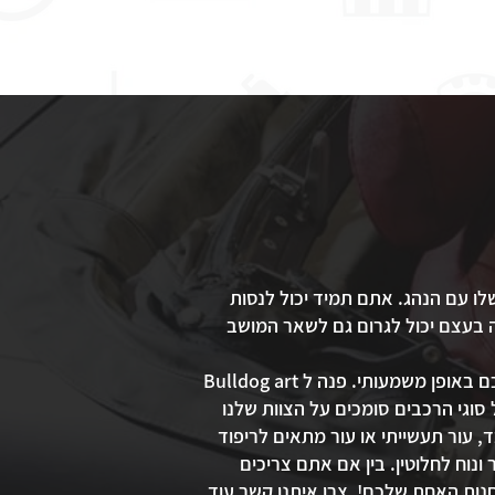
ו עם הנהג. אתם תמיד יכול לנסות
 בעצם יכול לגרום גם לשאר המושב
קרעים, קרעים וכוויות בריפוד המכונית שלכם יכולים להוריד את ערך המכירה שלה ואת ההנאה מהנהיגה שלכם באופן משמעותי. פנה ל Bulldog art
יעילות ובמחיר סביר! במשך יותר מ-5 שנים, נהגים של כל סוגי הרכבים סומכים על הצוות שלנו
, עור תעשייתי או עור מתאים לריפוד
וח לחלוטין. בין אם אתם צריכים
החנות האחת שלכם! צרו איתנו קשר עוד