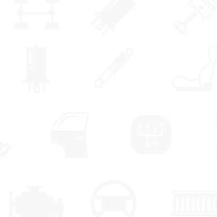
רוזן"
שית
וכלי שטח